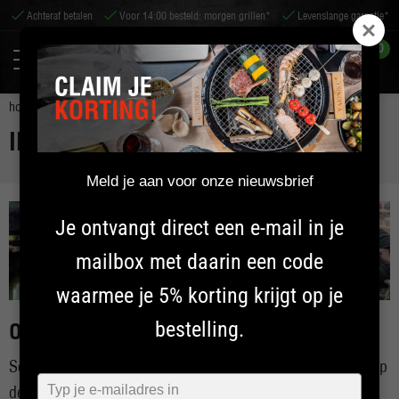
Achteraf betalen
Voor 14:00 besteld: morgen grillen*
Levenslange garantie*
0
home
yakiniku
inschrijven nieuwsbrief
INSCHRIJVEN NIEUWSBRIEF
Meld je aan voor onze nieuwsbrief
Je ontvangt direct een e-mail in je
mailbox met daarin een code
waarmee je 5% korting krijgt op je
bestelling.
Ontdek de wereld van YAKINIKU
Schrijf je in voor de nieuwsbrief en zorg dat jij als eerste op
Typ
de hoogte bent van de lekkerste recepten, leukste weetjes