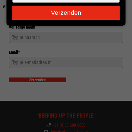
je
en onze nieuwste producten!
e-
Verzenden
mailadres
in
Volledige naam
Email
*
Verzenden
"BEEFING UP THE PEOPLE"
+31 (0)88 688 0600