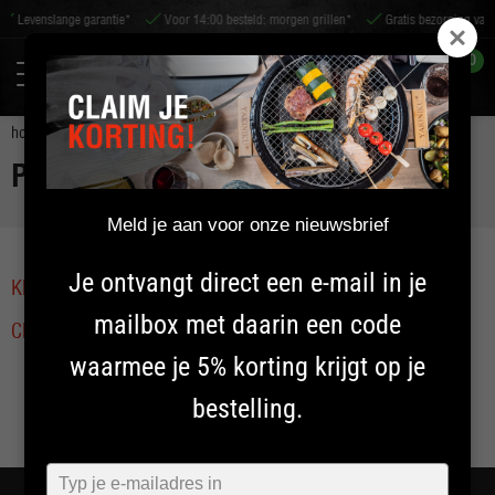
evenslange garantie*
Voor 14:00 besteld: morgen grillen*
Gratis bezorging va. €75
0
home
yakiniku original japanese grill
privacy policy
PRIVACY POLICY
Meld je aan voor onze nieuwsbrief
Je ontvangt direct een e-mail in je
Klik hier
voor onze privacyverklaring.
mailbox met daarin een code
Click here
for our privacy statement.
waarmee je 5% korting krijgt op je
bestelling.
Typ