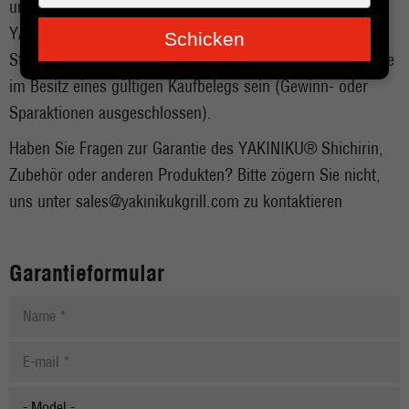
je
untenstehende Formular aus und registrieren Sie Ihren
e-
YAKINIKU® Kamado für diese Garantie. Um die
Schicken
mailadres
Standardgarantie auf Lebenszeit zu verlängern, müssen Sie
in
im Besitz eines gültigen Kaufbelegs sein (Gewinn- oder
Sparaktionen ausgeschlossen).
Haben Sie Fragen zur Garantie des YAKINIKU® Shichirin,
Zubehör oder anderen Produkten? Bitte zögern Sie nicht,
uns unter
sales@yakinikukgrill.com
zu kontaktieren
Garantieformular