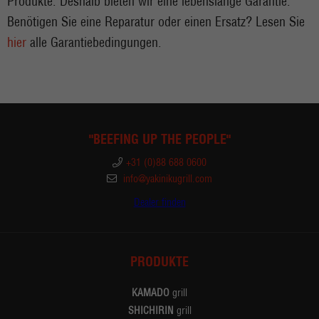
Produkte. Deshalb bieten wir eine lebenslange Garantie.
Benötigen Sie eine Reparatur oder einen Ersatz? Lesen Sie
hier
alle Garantiebedingungen.
"BEEFING UP THE PEOPLE"
+31 (0)88 688 0600
info@yakinikugrill.com
Dealer finden
PRODUKTE
KAMADO
grill
SHICHIRIN
grill