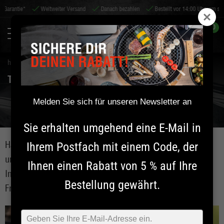
*
Weltweiter Versand
Danach bezahlen
Bestellt vor 14:00 Uhr, am selben Tag ve
0
home
tipps & service
TIPPS & SERVICE
Melden Sie sich für unseren Newsletter an
Sie erhalten umgehend eine E-Mail in
Haben Sie Fragen zur Wartung, Verwendung, Reinigung
Ihrem Postfach mit einem Code, der
und / oder Montage Ihres Kamado und / oder Shichirin?
Ihnen einen Rabatt von 5 % auf Ihre
In den folgenden Themen finden Sie die Antwort auf Ihre
Bestellung gewährt.
Frage.
Typ