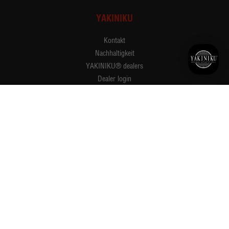
YAKINIKU
Kontakt
Nachhaltigkeit
YAKINIKU® dealers
Dealer login
Händler/Importeur werden
Registrieren Newsletter
Unsere Geschichte
Stellenangebote
YAKINIKU® rezensionen
Impressum
INSPIRATION UND REZEPTE