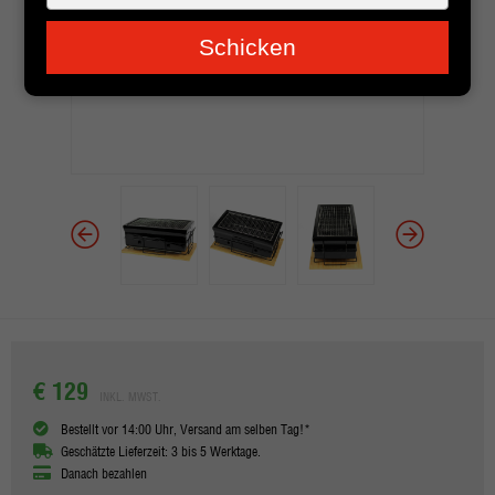
je
e-
Schicken
mailadres
in
€ 129
INKL. MWST.
Bestellt vor 14:00 Uhr, Versand am selben Tag!*
Geschätzte Lieferzeit: 3 bis 5 Werktage.
Danach bezahlen