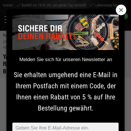
en
Bestellt vor 14:00 Uhr, am selben Tag versandt!
Lebenslange Garantie*
Welt
0
home
shichirin
shichirin
rechteckig medium - black edition
yakiniku medium shichirin grill rechteckig | konro- & yakitori grill - black
edition
YAKINIKU MEDIUM SHICHIRIN GRILL
Melden Sie sich für unseren Newsletter an
RECHTECKIG | KONRO- & YAKITORI GRILL -
BLACK EDITION
Sie erhalten umgehend eine E-Mail in
Ihrem Postfach mit einem Code, der
Ihnen einen Rabatt von 5 % auf Ihre
Bestellung gewährt.
Typ