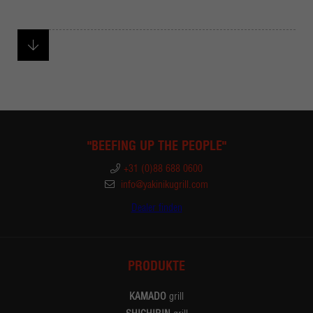
"BEEFING UP THE PEOPLE"
+31 (0)88 688 0600
info@yakinikugrill.com
Dealer finden
PRODUKTE
KAMADO
grill