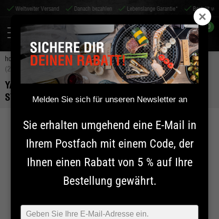
Weltweiter Versand
Danach bezahlen
Lebenslange Garantie*
Bestellt vo
0
home
zubehör
shichirin-zubehör
yakiniku yakitori spieße 1,5 mm
(20 stück)
YAKINIKU YAKITORI SPIESSE 1,5 MM (20 S
TÜCK)
Melden Sie sich für unseren Newsletter an
Sie erhalten umgehend eine E-Mail in
Ihrem Postfach mit einem Code, der
Ihnen einen Rabatt von 5 % auf Ihre
Bestellung gewährt.
Typ