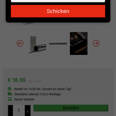
je
e-
Schicken
mailadres
in
€ 16.99
INKL. MWST.
Bestellt vor 14:00 Uhr, Versand am selben Tag!*
Geschätzte Lieferzeit: 3 bis 5 Werktage.
Danach bezahlen
Bestellen
-
+