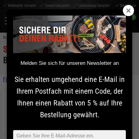
Weltweiter Versand
Danach bezahlen
Lebenslange Garantie*
Bestellt vor 14:
0
home
shichirin
shichirin
rechteckig medium - black edition
SHICHIRIN
RECHTECKIG MEDIUM -
BLACK EDITION
Melden Sie sich für unseren Newsletter an
Sie erhalten umgehend eine E-Mail in
Filtern
Kamado
Sort by
Ihrem Postfach mit einem Code, der
Shichirin
Ihnen einen Rabatt von 5 % auf Ihre
Preis
Bestellung gewährt.
SHICHIRIN
Rund MINI
SHICHIRIN
Rund MEDIUM
Typ
SHICHIRIN
Rechteckig MEDIUM
Filter anwenden