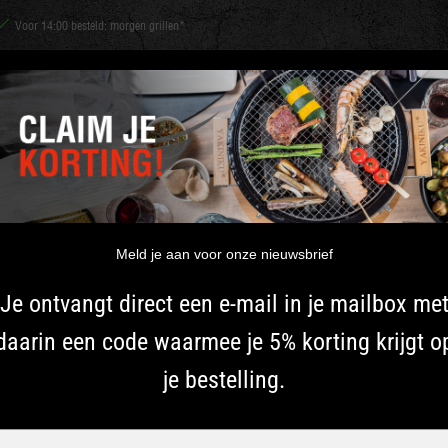
Voor 14:00 besteld: morgen grillen*
HOUTSKOOL &
Shichirin
ACCESSOIRES
KRUIDEN
INSP
ROOKHOUT
 (10stuks)
BBQ FLAVOU
Meld je aan voor onze nieuwsbrief
Gebruik de BBQ Flavour spi
Je ontvangt direct een e-mail in je mailbox me
Je ontvangt 10 vleesnaalde
daarin een code waarmee je 5% korting krijgt o
Meer informatie
je bestelling.
€ 18.99
INCL. BTW
Typ