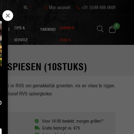
NL
Mijn account
+31 (0)88 688 0600
0
TIPS &
SUMMER
IRATIE
YAKINIKU
SERVICE
DEALS
R SPIESEN (10STUKS)
esen in RVS om gemakkelijk groenten, vis en vlees te rijgen.
t
n inclusief RVS opbergkoker.
p
Voor 14:00 besteld: morgen grillen!*
Gratis bezorgd va. €75