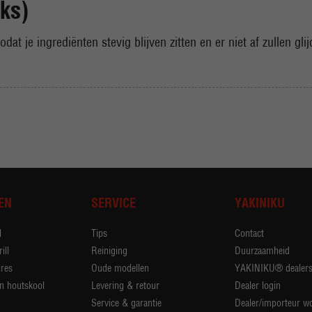
ks)
dat je ingrediënten stevig blijven zitten en er niet af zullen glij
EN
SERVICE
YAKINIKU
l
Tips
Contact
ill
Reiniging
Duurzaamheid
res
Oude modellen
YAKINIKU® dealer
n houtskool
Levering & retour
Dealer login
Service & garantie
Dealer/importeur w