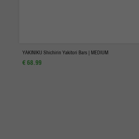
-
+
In winkelmand
YAKINIKU Shichirin Yakitori Bars | MEDIUM
€ 68.99