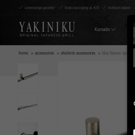
Levenslange garantie*
Gratis bezorging va. €75
Achteraf betalen
Kamado
home
accessoires
shichirin accessoires
bbq flavour spiesen