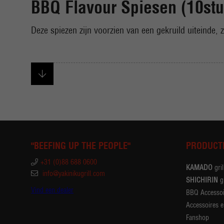
BBQ Flavour Spiesen (10stu
Deze spiezen zijn voorzien van een gekruild uiteinde, zo
"BEEFING UP THE PEOPLE"
PRODUCT
+31 (0)88 688 0600
KAMADO
gril
info@yakinikugrill.com
SHICHIRIN
gr
Vind een dealer
BBQ Accessoi
Accessoires e
Fanshop