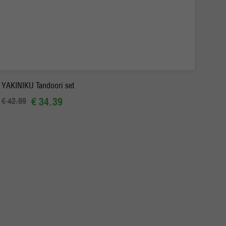
-
+
In winkelmand
YAKINIKU Tandoori set
€ 34.39
€ 42.99