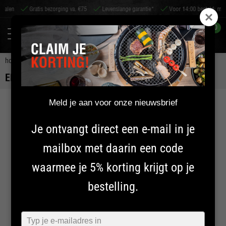
len
Gratis bezorging va. €75
Levenslange garantie*
Voor 14:00 besteld: morgen 
0
home
kruiden
kruiden
eldurapi 18 charcoal fire herbs
ELDURAPI 18 CHARCOAL FIRE HERBS
Meld je aan voor onze nieuwsbrief
2+2 GRATIS!
Je ontvangt direct een e-mail in je
mailbox met daarin een code
waarmee je 5% korting krijgt op je
bestelling.
Typ