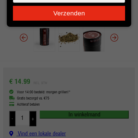
je
e-
Verzenden
mailadres
in
€ 14.99
INCL. BTW
Voor 14:00 besteld: morgen grillen!*
Gratis bezorgd va. €75
Achteraf betalen
In winkelmand
-
+
Vind een lokale dealer