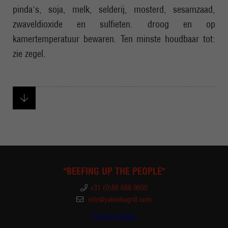
pinda's, soja, melk, selderij, mosterd, sesamzaad,
zwaveldioxide en sulfieten. droog en op
kamertemperatuur bewaren. Ten minste houdbaar tot:
zie zegel.
"BEEFING UP THE PEOPLE"
+31 (0)88 688 0600
info@yakinikugrill.com
Vind een dealer