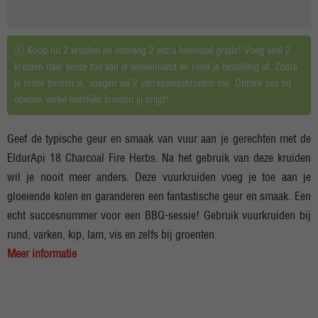
Koop nu 2 kruiden en ontvang 2 extra helemaal gratis! Voeg snel 2
kruiden naar keuze toe aan je winkelmand en rond je bestelling af. Zodra
je order binnen is, voegen wij 2 verrassingskruiden toe. Ontdek pas bij
openen welke heerlijke kruiden jij krijgt!
Geef de typische geur en smaak van vuur aan je gerechten met de
EldurApi 18 Charcoal Fire Herbs. Na het gebruik van deze kruiden
wil je nooit meer anders. Deze vuurkruiden voeg je toe aan je
gloeiende kolen en garanderen een fantastische geur en smaak. Een
echt succesnummer voor een BBQ-sessie! Gebruik vuurkruiden bij
rund, varken, kip, lam, vis en zelfs bij groenten.
Meer informatie