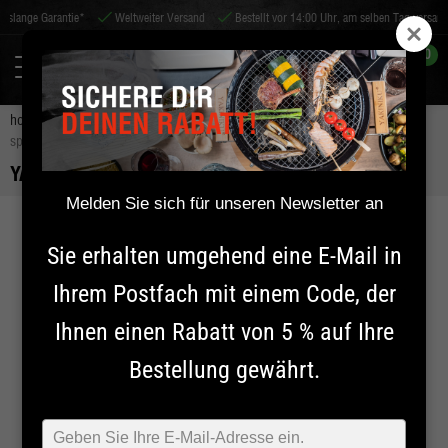
Garantie*
Weltweiter Versand
Bestellt vor 14:00 Uhr, am selben Tag versandt!
D
0
home
zubehör
bbq-zubehör
teppanyaki-platte
yakiniku bbq-
spachtel-set (2 stück)
YAKINIKU BBQ-SPACHTEL-SET (2 STÜCK)
Melden Sie sich für unseren Newsletter an
20% OFF
Sie erhalten umgehend eine E-Mail in
Ihrem Postfach mit einem Code, der
Ihnen einen Rabatt von 5 % auf Ihre
Bestellung gewährt.
Typ