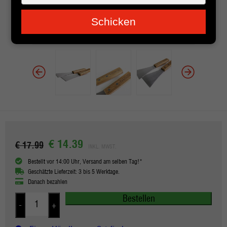
je
e-
Schicken
mailadres
in
€ 14.39
€ 17.99
INKL. MWST.
Bestellt vor 14:00 Uhr, Versand am selben Tag!*
Geschätzte Lieferzeit: 3 bis 5 Werktage.
Danach bezahlen
Bestellen
-
+