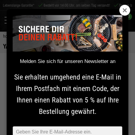
nge Garantie*
Bestellt vor 14:00 Uhr, am selben Tag versandt!
Danach bezahlen
0
home
zubehör
bbq-zubehör
yakiniku fleischklauen
YAKINIKU FLEISCHKLAUEN
Melden Sie sich für unseren Newsletter an
Sie erhalten umgehend eine E-Mail in
Ihrem Postfach mit einem Code, der
Ihnen einen Rabatt von 5 % auf Ihre
Bestellung gewährt.
Typ