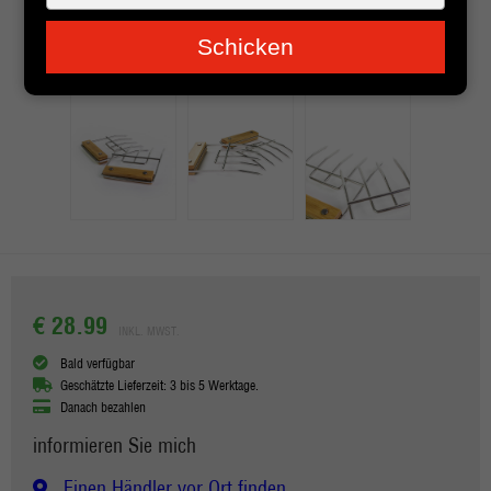
je
e-
Schicken
mailadres
in
€ 28.99
INKL. MWST.
Bald verfügbar
Geschätzte Lieferzeit: 3 bis 5 Werktage.
Danach bezahlen
informieren Sie mich
Einen Händler vor Ort finden