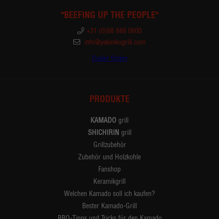
"BEEFING UP THE PEOPLE"
+31 (0)88 688 0600
info@yakinikugrill.com
Dealer finden
PRODUKTE
KAMADO
grill
SHICHIRIN
grill
Grillzubehör
Zubehör und Holzkohle
Fanshop
Keramikgrill
Welchen Kamado soll ich kaufen?
Bester Kamado-Grill
BBQ-Tipps und Tricks für den Kamado