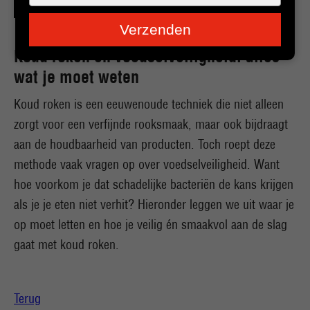
je
e-
Verzenden
mailadres
in
Koud roken en voedselveiligheid: alles
wat je moet weten
Koud roken is een eeuwenoude techniek die niet alleen
zorgt voor een verfijnde rooksmaak, maar ook bijdraagt
aan de houdbaarheid van producten. Toch roept deze
methode vaak vragen op over voedselveiligheid. Want
hoe voorkom je dat schadelijke bacteriën de kans krijgen
als je je eten niet verhit? Hieronder leggen we uit waar je
op moet letten en hoe je veilig én smaakvol aan de slag
gaat met koud roken.
Terug