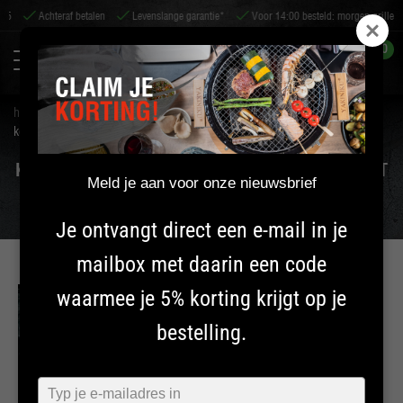
Achteraf betalen
Levenslange garantie*
Voor 14:00 besteld: morgen grillen*
0
home
tips & service
tips
koud roken en voedselveiligheid: alles wat je moet weten
KOUD ROKEN EN VOEDSELVEILIGHEID: ALLES WAT
Meld je aan voor onze nieuwsbrief
JE MOET WETEN
Je ontvangt direct een e-mail in je
mailbox met daarin een code
waarmee je 5% korting krijgt op je
INFORMATIE
bestelling.
KAMADO
Typ