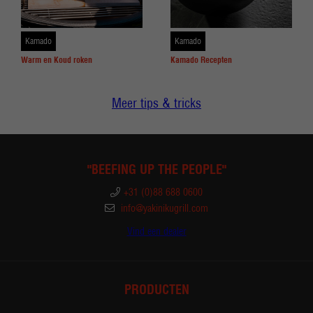
Kamado
Kamado
Warm en Koud roken
Kamado Recepten
Meer tips & tricks
"BEEFING UP THE PEOPLE"
+31 (0)88 688 0600
info@yakinikugrill.com
Vind een dealer
PRODUCTEN