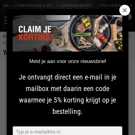
len
Gratis bezorging va. €75
Levenslange garantie*
Voor 14:00 besteld: morgen
0
home
accessoires
bbq accessoires
grill verhogers
yakiniku pro
set | large
YAKINIKU PRO SET | LARGE
Meld je aan voor onze nieuwsbrief
Je ontvangt direct een e-mail in je
mailbox met daarin een code
waarmee je 5% korting krijgt op je
bestelling.
Typ