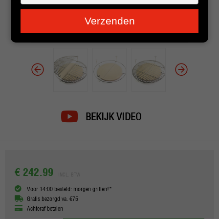
je
e-
Verzenden
mailadres
in
BEKIJK VIDEO
€ 242.99
INCL. BTW
Voor 14:00 besteld: morgen grillen!*
Gratis bezorgd va. €75
Achteraf betalen