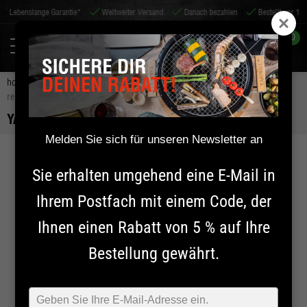
ge Garantie*
Weltweiter Versand
Danach bezahlen
Bestellt vor 14:00 Uhr, am s
0
home
zubehör
bbq-zubehör
bbq-reinigungsprodukte
yakiniku
reinigungsset
YAKINIKU REINIGUNGSSET
Melden Sie sich für unseren Newsletter an
Sie erhalten umgehend eine E-Mail in
Ihrem Postfach mit einem Code, der
Ihnen einen Rabatt von 5 % auf Ihre
Bestellung gewährt.
Typ