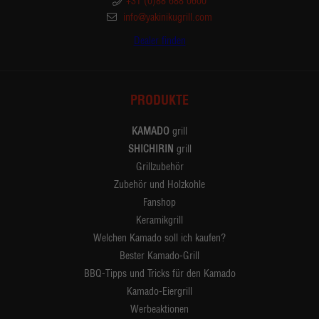
+31 (0)88 688 0600
info@yakinikugrill.com
Dealer finden
PRODUKTE
KAMADO
grill
SHICHIRIN
grill
Grillzubehör
Zubehör und Holzkohle
Fanshop
Keramikgrill
Welchen Kamado soll ich kaufen?
Bester Kamado-Grill
BBQ-Tipps und Tricks für den Kamado
Kamado-Eiergrill
Werbeaktionen