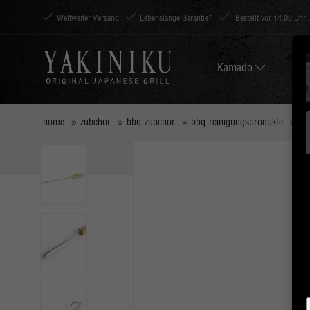
Weltweiter Versand
Lebenslange Garantie*
Bestellt vor 14:00 Uhr,
Kamado
home
zubehör
bbq-zubehör
bbq-reinigungsprodukte
yak