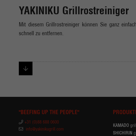
YAKINIKU Grillrostreiniger
Mit diesem Grillrostreiniger können Sie ganz einfa
schnell zu entfernen.
"BEEFING UP THE PEOPLE"
PRODUKT
+31 (0)88 688 0600
KAMADO
gril
info@yakinikugrill.com
SHICHIRIN
gr