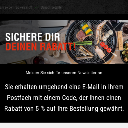
 am selben Tag versandt!
Danach bezahlen
Shichirin
ZUBEHÖR
KOHLE & HOLZ
GEWÜRZE
INSPIRATION
iniku grillrostreiniger
YAKINIKU G
Melden Sie sich für unseren Newsletter an
Mit diesem Grillrostreini
Sie erhalten umgehend eine E-Mail in Ihrem
entfernen. Die V-Form ermög
Postfach mit einem Code, der Ihnen einen
entfernen.
Mehr Informationen
Rabatt von 5 % auf Ihre Bestellung gewährt.
€ 25.99
Typ