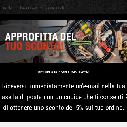
 il mondo
Pagare dopo
Garanzia a vita*
Shichirin
ACCESSORI
CARBONE E LEGNA
ERBE
ISPIRAZIONE
lizia del barbecue
yakiniku strumento di pulizia della griglia
YAKINIKU ST
DELLA GRIG
Iscriviti alla nostra newsletter
Riceverai immediatamente un'e-mail nella tua
Con questo strumento di pul
casella di posta con un codice che ti consentir
griglia. La forma a V perm
di ottenere uno sconto del 5% sul tuo ordine.
precedente grigliata.
Più informazioni
Typ