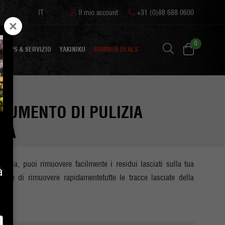
IT
Il mio account
+31 (0)88 688 0600
0
TIPS & SERVIZIO
YAKINIKU
SUMMER DEALS
RUMENTO DI PULIZIA
LIA
izia, puoi rimuovere facilmente i residui lasciati sulla tua
à
ette di rimuovere rapidamentetutte le tracce lasciate della