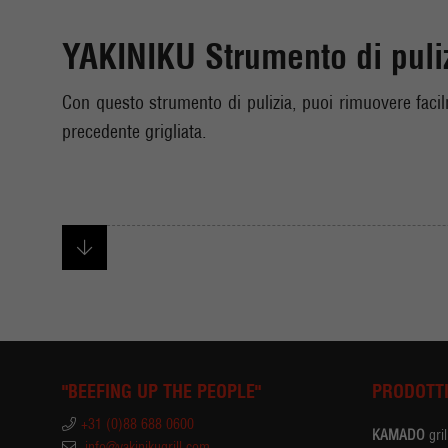
YAKINIKU Strumento di puliz
Con questo strumento di pulizia, puoi rimuovere facilm
precedente grigliata.
"BEEFING UP THE PEOPLE"
PRODOTT
+31 (0)88 688 0600
KAMADO
gril
info@yakinikugrill.com