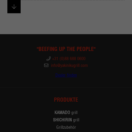
"BEEFING UP THE PEOPLE"
+31 (0)88 688 0600
info@yakinikugrill.com
Dealer finden
PRODUKTE
KAMADO
grill
SHICHIRIN
grill
Grillzubehör