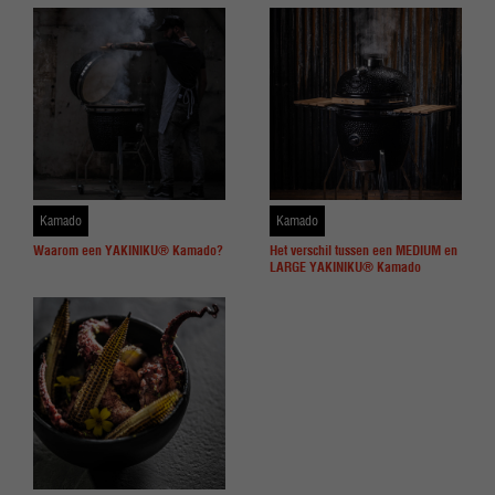
Kamado
Kamado
Waarom een YAKINIKU® Kamado?
Het verschil tussen een MEDIUM en
LARGE YAKINIKU® Kamado