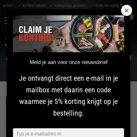
*
Achteraf betalen
Levenslange garantie*
Gratis bezorging va. €75
Voor 14
0
home
tips & service
tips
alles over de yakiniku kamado: faq, tips en advies
ALLES OVER DE YAKINIKU KAMADO: FAQ, TIPS EN
Meld je aan voor onze nieuwsbrief
ADVIES
Je ontvangt direct een e-mail in je
mailbox met daarin een code
waarmee je 5% korting krijgt op je
INFORMATIE
bestelling.
KAMADO
Typ