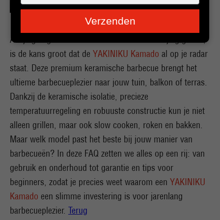
je
e-
Verzenden
mailadres
in
Als je graag buiten kookt en houdt van veelzijdig grillen,
is de kans groot dat de
YAKINIKU Kamado
al op je radar
staat. Deze premium keramische barbecue brengt het
ultieme barbecueplezier naar jouw tuin, balkon of terras.
Dankzij de keramische isolatie, precieze
temperatuurregeling en robuuste constructie kun je niet
alleen grillen, maar ook slow cooken, roken en bakken.
Maar welk model past het beste bij jouw manier van
barbecueën? In deze FAQ zetten we alles op een rij: van
gebruik en onderhoud tot garantie en tips voor
beginners, zodat je precies weet waarom een
YAKINIKU
Kamado
een slimme investering is voor jarenlang
barbecueplezier.
Terug