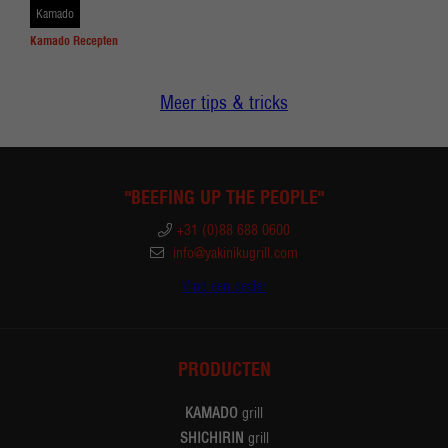
Kamado
Kamado Recepten
Meer tips & tricks
"BEEFING UP THE PEOPLE"
+31 (0)88 688 0600
info@yakinikugrill.com
Vind een dealer
PRODUCTEN
KAMADO
grill
SHICHIRIN
grill