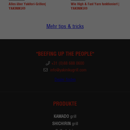
Alles über Yakitori-Grillen|
Wie High & Fast Yarn funktioniert |
YAKINIKU®
YAKINIKU®
Mehr tips & tricks
"BEEFING UP THE PEOPLE"
+31 (0)88 688 0600
info@yakinikugrill.com
Dealer finden
PRODUKTE
KAMADO
grill
SHICHIRIN
grill