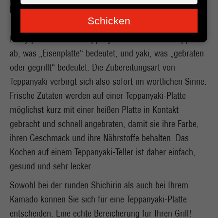
je
e-
Schicken
mailadres
in
Das japanische Wort Teppanyaki leitet sich von teppan
ab, was „Eisenplatte“ bedeutet, und yaki, was „gebraten
oder gegrillt“ bedeutet. Die Zubereitungsart von
Teppanyaki verbirgt sich also sofort im wörtlichen Sinne.
Frische Zutaten werden auf einer Teppanyaki-Platte
möglichst kurz mit einer heißen Platte in Kontakt
gebracht und schnell angebraten, damit sie ihre Farbe,
ihren Geschmack und ihre Nährstoffe behalten. Das
Kochen auf einem Teppanyaki-Teller ist daher einfach,
gesund und sehr lecker.
Sowohl bei der runden Shichirin als auch bei Ihrem
Kamado können Sie sich für eine Teppanyaki-Platte
entscheiden. Eine echte Bereicherung für Ihren Grill!