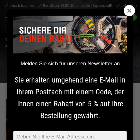
Danach bezahlen
Bestellt vor 14:00 Uhr, am selben Tag versandt!
Lebenslange G
0
home
tipps & service
tipps
wie funktioniert eine teppanyaki-platte? | yakiniku
WIE FUNKTIONIERT EINE TEPPANYAKI-PLATTE? |
Melden Sie sich für unseren Newsletter an
YAKINIKU
Sie erhalten umgehend eine E-Mail in
Ihrem Postfach mit einem Code, der
Ihnen einen Rabatt von 5 % auf Ihre
TECHNIK
Bestellung gewährt.
INFORMATIONEN
Typ