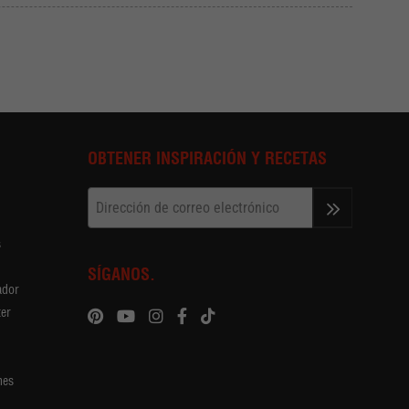
OBTENER INSPIRACIÓN Y RECETAS
>>
s
SÍGANOS.
ador
ter
nes