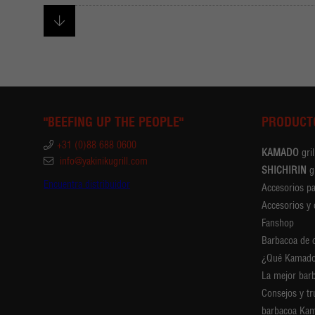
"BEEFING UP THE PEOPLE"
PRODUCT
+31 (0)88 688 0600
KAMADO
gril
info@yakinikugrill.com
SHICHIRIN
gr
Encuentra distribuidor
Accesorios p
Accesorios y
Fanshop
Barbacoa de 
¿Qué Kamado
La mejor bar
Consejos y tr
barbacoa Ka