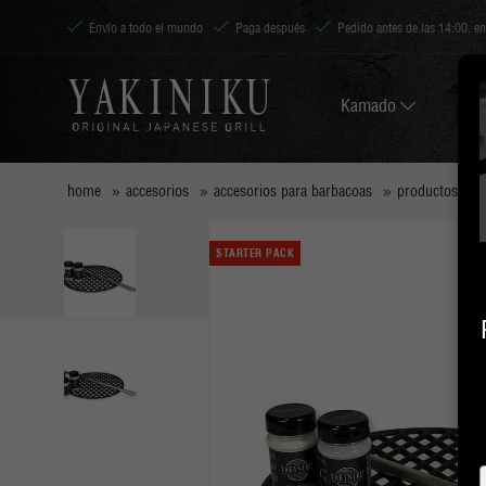
Envío a todo el mundo
Paga después
Pedido antes de las 14:00, e
Kamado
home
accesorios
accesorios para barbacoas
productos de l
STARTER PACK