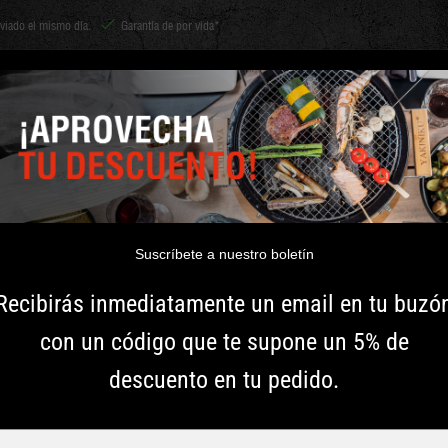
nviado el mismo día.
Garantía de por vida*
Shichirin
ACCESORIOS
CARBÓN Y LEÑA
HIERBAS
INSPIRACIÓ
impieza para barbacoas
paquete de inicio hot & fast - large
PAQUETE DE 
LARGE
Suscríbete a nuestro boletín
Recibirás inmediatamente un email en tu buzó
Con el Paquete de Inicio 
con un código que te supone un 5% de
aumentar la temperatura d
descuento en tu pedido.
asegura una circulación 
temperatura ideal en poco 
marcas de barbacoa. Después,
Typ