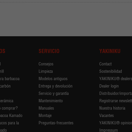
OS
SERVICIO
YAKINIKU
l
Consejos
Contact
ill
Limpieza
Sostenibilidad
ara barbacoa
Modelos antiguos
YAKINIKU® dealer
 carbón
Entrega y devolución
Dealer login
Servicio y garantía
Distribuidor/import
cerámica
Mantenimiento
Registrarse newslet
 comprar?
Manuales
Nuestra historia
bacoa Kamado
Montaje
Vacantes
ucos para la
Preguntas-frecuentes
YAKINIKU® opinio
mado
Impressum