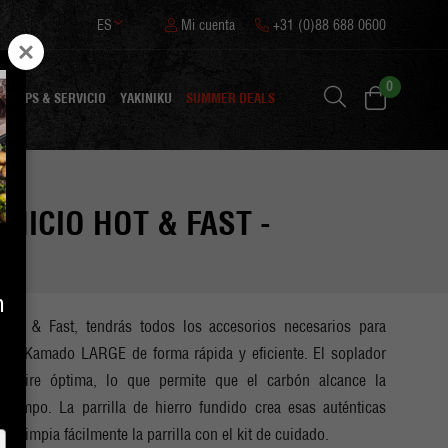
ES
Mi cuenta
+31 (0)88 688 0600
0
N
TIPS & SERVICIO
YAKINIKU
SUMMER DEALS
INICIO HOT & FAST -
n
Hot & Fast, tendrás todos los accesorios necesarios para
e tu Kamado LARGE de forma rápida y eficiente. El soplador
de aire óptima, lo que permite que el carbón alcance la
tiempo. La parrilla de hierro fundido crea esas auténticas
 limpia fácilmente la parrilla con el kit de cuidado.