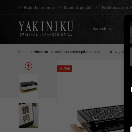
Envío a todo el mundo
Garantía de por vida*
Pedido antes de las 1
Kamado
home
shichirin
shichirin
rectangular medium - pro
yakiniku
¡NUEVO!