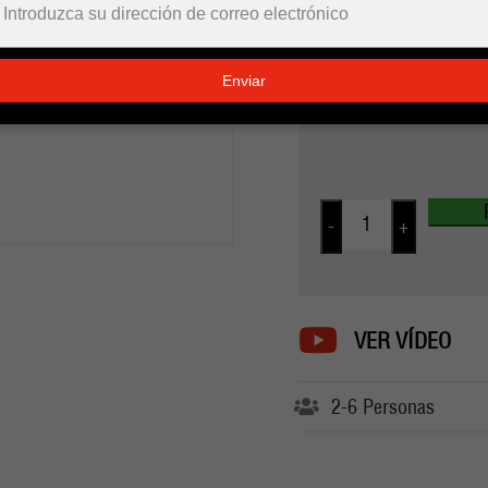
je
Más información
e-
mailadres
Enviar
in
€ 399
INCL. IVA
-
+
VER VÍDEO
2-6 Personas