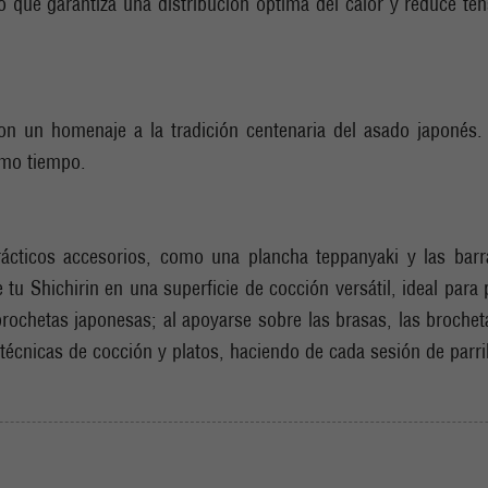
que garantiza una distribución óptima del calor y reduce tensi
n un homenaje a la tradición centenaria del asado japonés. S
ismo tiempo.
rácticos accesorios, como una plancha teppanyaki y las barr
e tu Shichirin en una superficie de cocción versátil, ideal par
s brochetas japonesas; al apoyarse sobre las brasas, las broch
s técnicas de cocción y platos, haciendo de cada sesión de parril