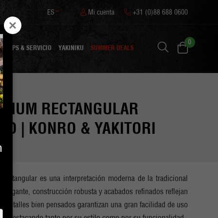
ES
Mi cuenta
+31 (0)88 688 0600
0
N
TIPS & SERVICIO
YAKINIKU
SUMMER DEALS
EDIUM RECTANGULAR
RO | KONRO & YAKITORI
n
ectangular es una interpretación moderna de la tradicional
o elegante, construcción robusta y acabados refinados reflejan
Los detalles bien pensados garantizan una gran facilidad de uso
l, destacando tanto por su estilo como por su funcionalidad.