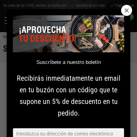
 el mismo día.
Garantía de por vida*
Paga después
Envío a todo el mundo
0
home
shichirin
SHICHIRIN
Suscríbete a nuestro boletín
Kamado
SHICHIRIN
Redondo MINI
SHICHIRIN
Redondo MEDIUM
Recibirás inmediatamente un email
Shichirin
en tu buzón con un código que te
SHICHIRIN
Redondo MINI
supone un 5% de descuento en tu
SHICHIRIN
Redondo MEDIUM
pedido.
SHICHIRIN
Rectangular MEDIUM
SHICHIRIN
Rectangular MEDIUM - Black Edition
Typ
SHICHIRIN
Rectangular MEDIUM - PRO