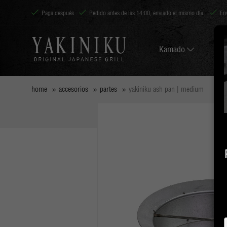
Paga después
Pedido antes de las 14:00, enviado el mismo día.
En
Kamado
home
accesorios
partes
yakiniku ash pan | medium