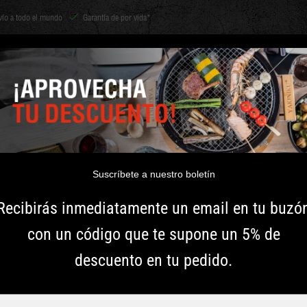
vío a todo el mundo
Garantía de por vida*
Shichirin
ACCESORIOS
CARBÓN Y LEÑA
HIERBAS
INSPIRACIÓ
YAKINIKU AS
Suscríbete a nuestro boletín
Esta bandeja para ceniz
Recibirás inmediatamente un email en tu buzó
Kamados Black Edition. Col
con un código que te supone un 5% de
para recoger fácilmente la
las cenizas caen en esta ba
descuento en tu pedido.
y rápida.
Typ