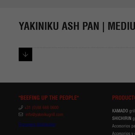
YAKINIKU ASH PAN | MEDI
"BEEFING UP THE PEOPLE"
PRODUCT
+31 (0)88 688 0600
KAMADO
gril
info@yakinikugrill.com
SHICHIRIN
gr
Encuentra distribuidor
Accesorios p
Accesorios y