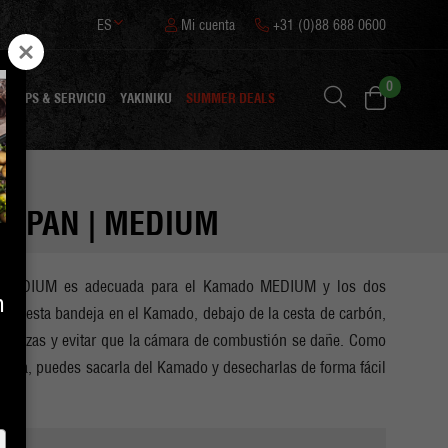
ES
Mi cuenta
+31 (0)88 688 0600
0
N
TIPS & SERVICIO
YAKINIKU
SUMMER DEALS
H PAN | MEDIUM
as MEDIUM es adecuada para el Kamado MEDIUM y los dos
n
oca esta bandeja en el Kamado, debajo de la cesta de carbón,
s cenizas y evitar que la cámara de combustión se dañe. Como
ndeja, puedes sacarla del Kamado y desecharlas de forma fácil