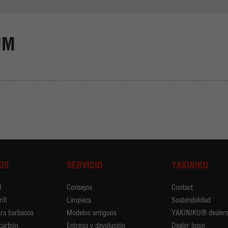
UM
OS
SERVICIO
YAKINIKU
l
Consejos
Contact
ill
Limpieza
Sostenibilidad
ara barbacoa
Modelos antiguos
YAKINIKU® dealer
 carbón
Entrega y devolución
Dealer login