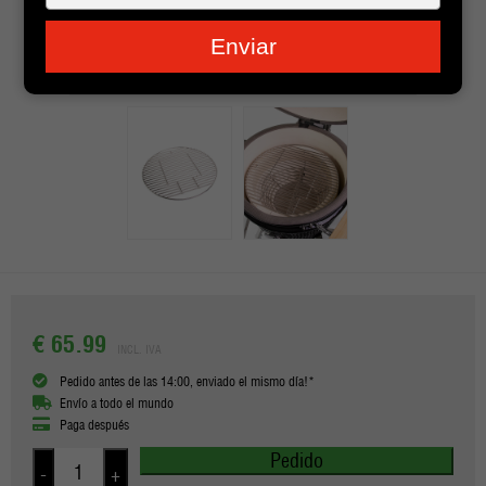
je
e-
Enviar
mailadres
in
€ 65.99
INCL. IVA
Pedido antes de las 14:00, enviado el mismo día!*
Envío a todo el mundo
Paga después
Pedido
-
+