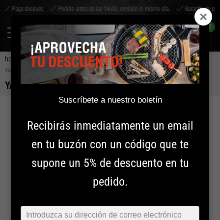
aga después
Pedido antes de las 14:00, enviado el mismo día.
Garantía de por vida*
0
home
accesorios
accesorios para barbacoas
parrillas de bbq
yakiniku rejilla estándar | medium
YAKINIKU REJILLA ESTÁNDAR | MEDIUM
Suscríbete a nuestro boletín
Recibirás inmediatamente un email
en tu buzón con un código que te
supone un 5% de descuento en tu
pedido.
Typ