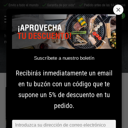
Envío a todo el mundo
Garantía de por vida*
Pedido antes de las 14:00, envia
0
home
tips & servicio
consejos
rueda daisy en un kamado - ¿qué es?
RUEDA DAISY EN UN KAMADO - ¿QUÉ ES?
Suscríbete a nuestro boletín
Recibirás inmediatamente un email
en tu buzón con un código que te
supone un 5% de descuento en tu
MANTENIMIENTO
pedido.
INFORMACIÓN
Typ