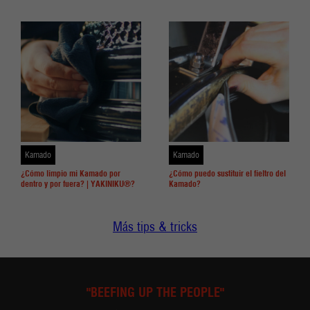
Kamado
Kamado
¿Cómo limpio mi Kamado por
¿Cómo puedo sustituir el fieltro del
dentro y por fuera? | YAKINIKU®?
Kamado?
Más tips & tricks
"BEEFING UP THE PEOPLE"