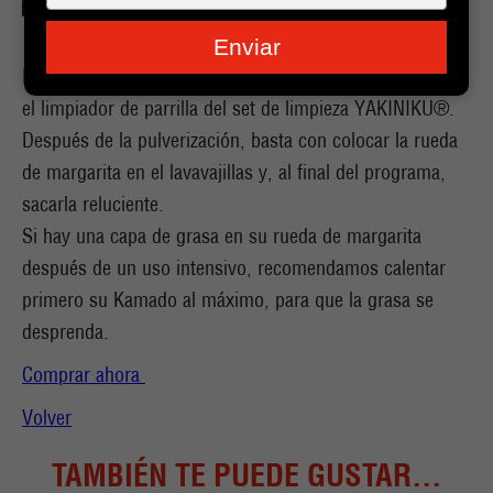
je
e-
Enviar
mailadres
La mejor manera de limpiar la rueda de margarita es con
in
el limpiador de parrilla del set de limpieza YAKINIKU®.
Después de la pulverización, basta con colocar la rueda
de margarita en el lavavajillas y, al final del programa,
sacarla reluciente.
Si hay una capa de grasa en su rueda de margarita
después de un uso intensivo, recomendamos calentar
primero su Kamado al máximo, para que la grasa se
desprenda.
Comprar ahora
Volver
TAMBIÉN TE PUEDE GUSTAR...