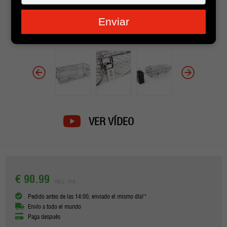
je
e-
Enviar
mailadres
in
VER VÍDEO
€ 90.99
INCL. IVA
Pedido antes de las 14:00, enviado el mismo día!*
Envío a todo el mundo
Paga después