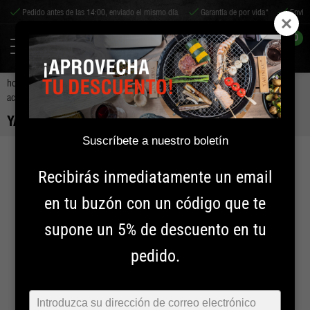
Pedido antes de las 14:00, enviado el mismo día.
Garantía de por vida*
Envío 
0
home
accesorios
accesorios para barbacoas
accesorios para asador
yakiniku cesta de asado
YAKINIKU CESTA DE ASADO
Suscríbete a nuestro boletín
Recibirás inmediatamente un email
en tu buzón con un código que te
supone un 5% de descuento en tu
pedido.
Typ