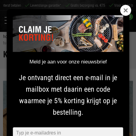
talen
Levenslange garantie*
Gratis bezorging va. €75
Voor 14:00 besteld: morg
0
home
inspiratie
recepten
kamado recepten
tuna melt naanbrood
KAMADO RECEPTEN
Meld je aan voor onze nieuwsbrief
Je ontvangt direct een e-mail in je
mailbox met daarin een code
waarmee je 5% korting krijgt op je
bestelling.
Typ