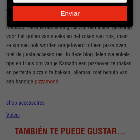
je
Als je een enthousiaste thuis chef bent, ben je
e-
Enviar
mailadres
waarschijnlijk bekend met de veelzijdigheid van een
in
Kamado. Deze keramische grills zijn niet alleen geweldig
voor het grillen van steaks en het roken van ribs, maar
ze kunnen ook worden omgetoverd tot een pizza oven
met de juiste accessoires. In deze blog delen we enkele
tips en trucs om van je Kamado een pizzaoven te maken
en perfecte pizza's te bakken, allemaal met behulp van
een handige
pizzamond.
shop accessoires
Volver
TAMBIÉN TE PUEDE GUSTAR...