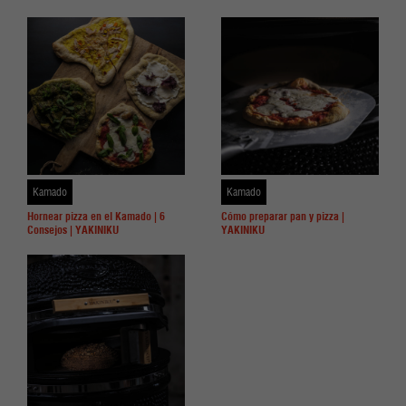
Kamado
Kamado
Hornear pizza en el Kamado | 6
Cómo preparar pan y pizza |
Consejos | YAKINIKU
YAKINIKU