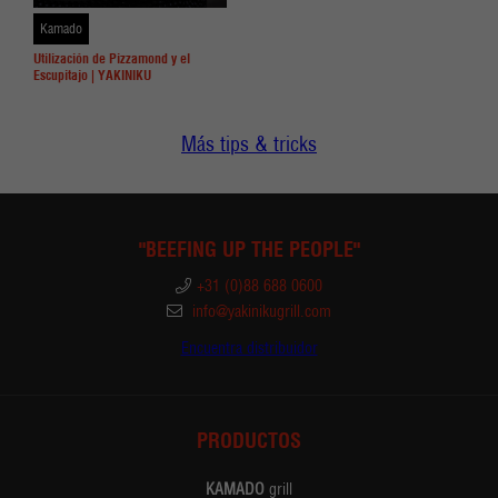
Kamado
Utilización de Pizzamond y el
Escupitajo | YAKINIKU
Más tips & tricks
"BEEFING UP THE PEOPLE"
+31 (0)88 688 0600
info@yakinikugrill.com
Encuentra distribuidor
PRODUCTOS
KAMADO
grill