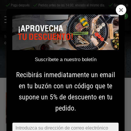
o
Paga después
Pedido antes de las 14:00, enviado el mismo día.
Garantía de p
0
home
tips & servicio
consejos
convierta su kamado en un horno de pizza con el yakiniku pizzamond
CONVIERTA SU KAMADO EN UN HORNO DE PIZZA
Suscríbete a nuestro boletín
CON EL YAKINIKU PIZZAMOND
Recibirás inmediatamente un email
en tu buzón con un código que te
supone un 5% de descuento en tu
INGENIERÍA
pedido.
INFORMACIÓN
Typ