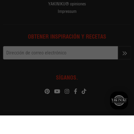
YAKINIKU® opiniones
Impressum
OBTENER INSPIRACIÓN Y RECETAS
>>
SÍGANOS.
Sitemap
Disclaimer
Privacy Policy
Términos y condiciones
website by
Safety Tips
Copyright ©