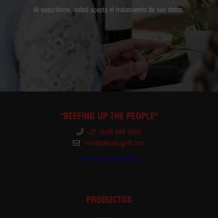
Al suscribirse, usted acepta el tratamiento de sus datos.
"BEEFING UP THE PEOPLE"
+31 (0)88 688 0600
info@yakinikugrill.com
Encuentra distribuidor
PRODUCTOS