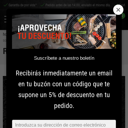
antía de por vida*
Pedido antes de las 14:00, enviado el mismo día.
Envío a todo el
0
home
inspiración
recetas
recetas de shichirin
solomillo | tomate cherry | pesto de albahaca
RECETAS DE SHICHIRIN
Suscríbete a nuestro boletín
Recibirás inmediatamente un email
en tu buzón con un código que te
supone un 5% de descuento en tu
pedido.
Typ