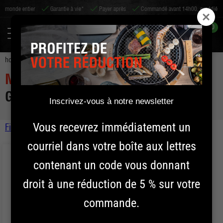
tier
Garantie à vie*
Payer après
Commandé avant 14h00, expédié le jour même
0
home
kamado
mini
yakiniku 11 inch kamado grill
MINI
YAKINIKU 11 INCH KAMADO
GRILL
Inscrivez-vous à notre newsletter
Vous recevrez immédiatement un
Filtre
Kamado
Sort by
courriel dans votre boîte aux lettres
contenant un code vous donnant
Prix
MINI
YAKINIKU 11 inch Kamado Grill
COMPACT
YAKINIKU 13 inch Kamado Grill
droit à une réduction de 5 % sur votre
MEDIUM
YAKINIKU 16 inch Kamado Grill
commande.
LARGE
YAKINIKU 19 inch Kamado Grill
Appliquer le filtre