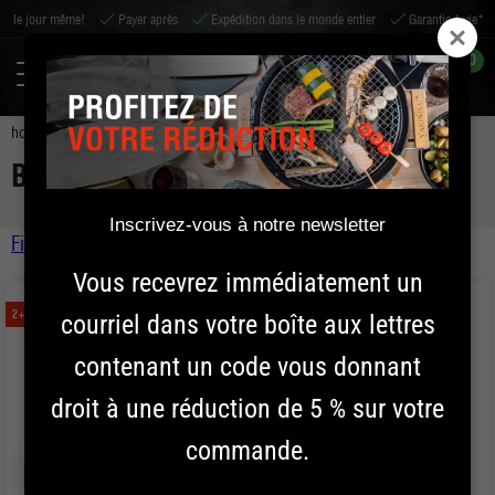
me!
Payer après
Expédition dans le monde entier
Garantie à vie*
Commandé
0
home
épices
bbq rub
BBQ RUB
Inscrivez-vous à notre newsletter
Filtre
Kamado
Vous recevrez immédiatement un
Sort by
Shichirin
2+2 GRATUITS !
2+2 GRATUITS !
courriel dans votre boîte aux lettres
Prix
Accessoires
contenant un code vous donnant
Épices
droit à une réduction de 5 % sur votre
commande.
BBQ Rub
Appliquer le filtre
Bouillon