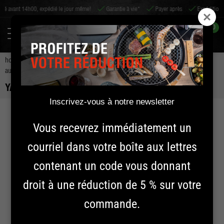
é le jour même!
Garantie à vie*
Payer après
Expédition dans le monde entier
0
home
accessoires
accessoires pour barbecue
autres accessoires de bbq
yakiniku bento box
YAKINIKU BENTO BOX
Inscrivez-vous à notre newsletter
Vous recevrez immédiatement un
courriel dans votre boîte aux lettres
contenant un code vous donnant
droit à une réduction de 5 % sur votre
commande.