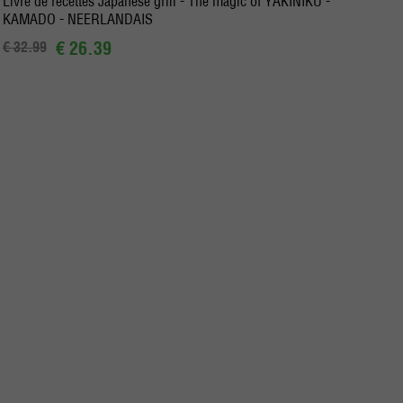
Livre de recettes Japanese grill - The magic of YAKINIKU -
KAMADO - NEERLANDAIS
€ 26.39
€ 32.99