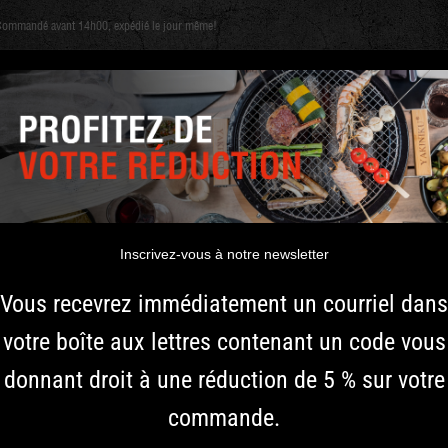
Commandé avant 14h00, expédié le jour même!
CHARBON ET
Shichirin
ACCESSOIRES
ÉPICES
INSPIRATION
BOIS
YAKINIKU GI
Inscrivez-vous à notre newsletter
Besoin d'un cadeau origin
Vous recevrez immédiatement un courriel dans
de YAKINIKU® Avec cette ca
votre boîte aux lettres contenant un code vous
Avec cette carte cadeau, v
ou le nouveau charbon de b
donnant droit à une réduction de 5 % sur votre
carte cadeau est envoyée nu
commande.
Plus d'informations