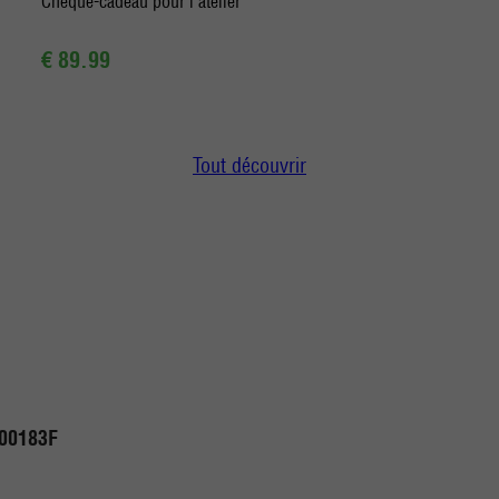
Chèque-cadeau pour l'atelier
€ 89.99
Tout découvrir
00183F