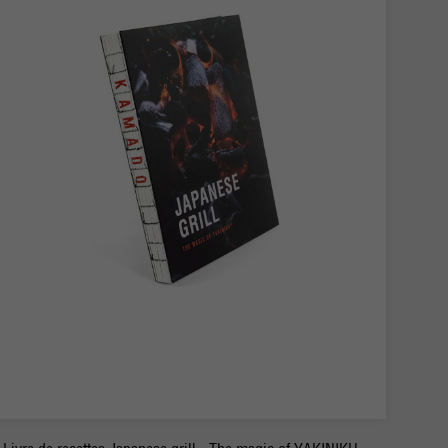
-
+
Commander