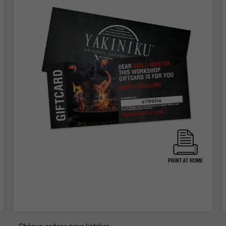
-
+
Commander