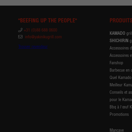
"BEEFING UP THE PEOPLE"
PRODUIT
+31 (0)88 688 0600
KAMADO
gril
info@yakinikugrill.com
SHICHIRIN
gr
Trouver revendeur
Accessoires 
Accessoires e
Fanshop
Barbecue en 
Quel Kamado 
Meilleur Kam
Conseils et a
pour le Kama
Bbq à l'œuf 
Promotions
Mancave