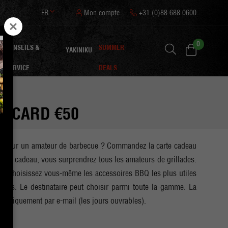
FR
Mon compte
+31 (0)88 688 0600
0
CONSEILS &
SUMMER
YAKINIKU
SERVICE
DEALS
FTCARD €50
al pour un amateur de barbecue ? Commandez la carte cadeau
rte cadeau, vous surprendrez tous les amateurs de grillades.
ous choisissez vous-même les accessoires BBQ les plus utiles
ois. Le destinataire peut choisir parmi toute la gamme. La
mériquement par e-mail (les jours ouvrables).