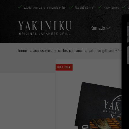
Expédition dans le monde entier
Garantie à vie*
Payer après
Kamado
home
accessoires
cartes-cadeaux
yakiniku giftcard €50
GIFT IDEA