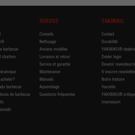
S
SERVICE
YAKINIKU
l
Conseils
Contact
ill
Nettoyage
Durabilité
de barbecue
Anciens modèles
YAKINIKU® dealer
t charbon
Livraison et retour
Dealer login
Service et garantie
Devenir revendeur/
céramique
Maintenance
S'inscrire newslette
acheter?
Manuels
Notre histoire
ado barbecue
Assemblage
Vacuités
stuces de barbecue
Questions-fréquentes
YAKINIKU® critiqu
do
Impressum
Kamado