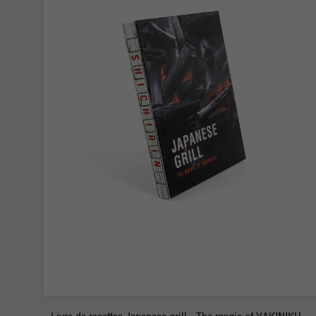
-
+
Commander