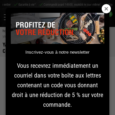
tier
Garantie à vie*
Commandé avant 14h00, expédié le jour même!
Payer aprè
0
home
accessoires
accessoires pour barbecue
outils de bbq
yakiniku kamado grattoir à cendres | compact | mini
YAKINIKU KAMADO GRATTOIR À CENDRES |
COMPACT | MINI
Inscrivez-vous à notre newsletter
Vous recevrez immédiatement un
courriel dans votre boîte aux lettres
contenant un code vous donnant
droit à une réduction de 5 % sur votre
commande.