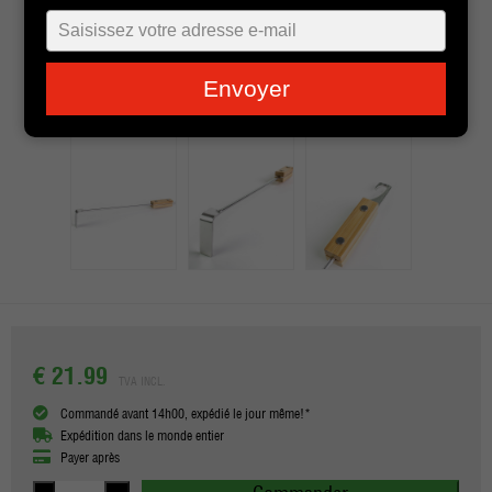
Typ
je
e-
Envoyer
mailadres
in
€ 21.99
TVA INCL.
Commandé avant 14h00, expédié le jour même!*
Expédition dans le monde entier
Payer après