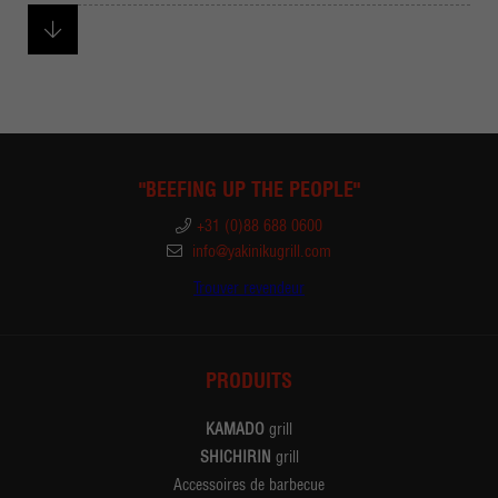
"BEEFING UP THE PEOPLE"
+31 (0)88 688 0600
info@yakinikugrill.com
Trouver revendeur
PRODUITS
KAMADO
grill
SHICHIRIN
grill
Accessoires de barbecue