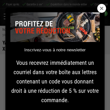
ayer après
Garantie à vie*
Expédition dans le monde entier
Commandé avant 14h
0
home
accessoires
accessoires pour barbecue
outils de bbq
yakiniku kamado grattoir à cendres | xxlarge | xlarge | large | medium
YAKINIKU KAMADO GRATTOIR À CENDRES |
XXLARGE | XLARGE | LARGE | MEDIUM
Inscrivez-vous à notre newsletter
Vous recevrez immédiatement un
courriel dans votre boîte aux lettres
contenant un code vous donnant
droit à une réduction de 5 % sur votre
commande.