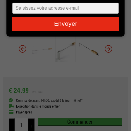
Typ
je
e-
Envoyer
mailadres
in
€ 24.99
TVA INCL.
Commandé avant 14h00, expédié le jour même!*
Expédition dans le monde entier
Payer après
Commander
-
+