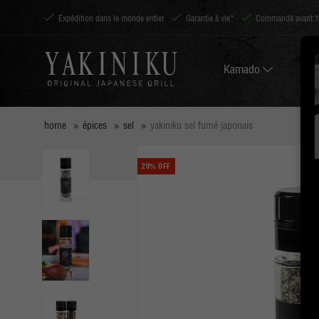
Expédition dans le monde entier
Garantie à vie*
Commandé avant 14
Kamado
home
épices
sel
yakiniku sel fumé japonais
20% OFF