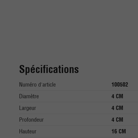
Spécifications
Numéro d'article
100502
Diamètre
4 CM
Largeur
4 CM
Profondeur
4 CM
Hauteur
16 CM