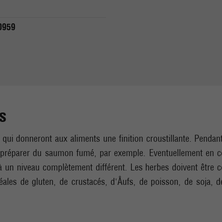
0959
s
i donneront aux aliments une finition croustillante. Pendant 
our préparer du saumon fumé, par exemple. Eventuellement en
un niveau complètement différent. Les herbes doivent être con
éales de gluten, de crustacés, d'Åufs, de poisson, de soja, d