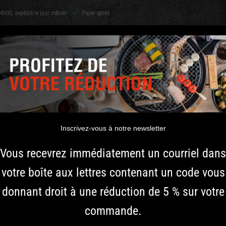
h00, expédié le jour même!
Payer après
CHARBON ET
Shichirin
ACCESSOIRES
ÉPICES
INSPIRATION
BOIS
YAKINIKU S
Inscrivez-vous à notre newsletter
Ajoutez une saveur raffin
Vous recevrez immédiatement un courriel dans
fumé japonais. Ce sel fumé 
votre boîte aux lettres contenant un code vous
des baies roses et à divers
de goût aux produits chaud
donnant droit à une réduction de 5 % sur votre
plus rien faire d'autre !
commande.
Plus d'informations