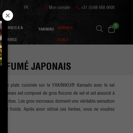
FR
Mon compte
+31 (0)88 688 0600
0
CONSEILS &
SUMMER
YAKINIKU
SERVICE
DEALS
EL FUMÉ JAPONAIS
ée aux plats cuisinés sur le YAKINIKU® Kamado avec le sel
japonais est composé de gros flocons de sel et est associé à
es herbes. Les gros morceaux donnent une véritable sensation
s et froids. Après avoir utilisé ces herbes, vous ne voudrez