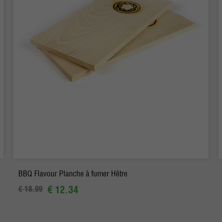
-
+
Commander
BBQ Flavour Planche à fumer Hêtre
€ 12.34
€ 18.99