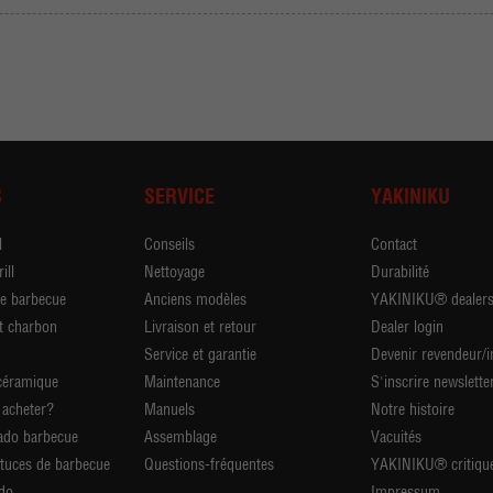
S
SERVICE
YAKINIKU
l
Conseils
Contact
ill
Nettoyage
Durabilité
de barbecue
Anciens modèles
YAKINIKU® dealer
t charbon
Livraison et retour
Dealer login
Service et garantie
Devenir revendeur/
céramique
Maintenance
S'inscrire newslette
acheter?
Manuels
Notre histoire
ado barbecue
Assemblage
Vacuités
stuces de barbecue
Questions-fréquentes
YAKINIKU® critiqu
do
Impressum