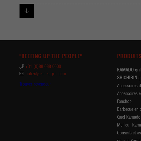
"BEEFING UP THE PEOPLE"
PRODUIT
+31 (0)88 688 0600
KAMADO
gril
info@yakinikugrill.com
SHICHIRIN
gr
Trouver revendeur
Accessoires 
Accessoires e
Fanshop
Barbecue en 
Quel Kamado 
Meilleur Kam
Conseils et a
pour le Kama