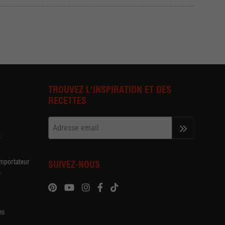
TROUVEZ L'INSPIRATION ET DES
RECETTES
s
>>
importateur
SUIVEZ-NOUS
r
es