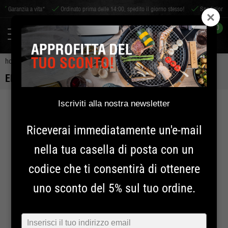
ia a vita*
Ordinato prima delle 14:00, spedito il giorno stesso!
Spedizione in tutto i
0
home
erbe
erbe
eldurapi 80 burro alle erbe
ELDURAPI 80 BURRO ALLE ERBE
Iscriviti alla nostra newsletter
2+2 GRATIS!
Riceverai immediatamente un'e-mail
nella tua casella di posta con un
codice che ti consentirà di ottenere
uno sconto del 5% sul tuo ordine.
Typ