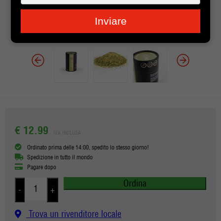
je
e-
Inviare
mailadres
in
€ 12.99
IVA INCLUSA
Ordinato prima delle 14:00, spedito lo stesso giorno!
Spedizione in tutto il mondo
Pagare dopo
Ordina
-
+
Trova un rivenditore locale