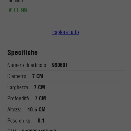
di pollo
€ 11.99
Esplora tutto
Specifiche
Numero di articolo
950601
Diametro
7 CM
Larghezza
7 CM
Profondità
7 CM
Altezza
10.5 CM
Peso en kg.
0.1