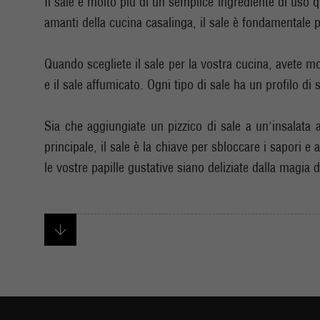
Il sale è molto più di un semplice ingrediente di uso q
amanti della cucina casalinga, il sale è fondamentale pe
Quando scegliete il sale per la vostra cucina, avete mol
e il sale affumicato. Ogni tipo di sale ha un profilo di
Sia che aggiungiate un pizzico di sale a un'insalata 
principale, il sale è la chiave per sbloccare i sapori e
le vostre papille gustative siano deliziate dalla magia 