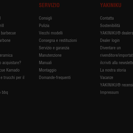
I
SERVIZIO
YAKINIKU
l
Consigli
Contatta
ill
Pulizia
Sostenibilità
r barbecue
Vecchi modelli
YAKINIKU® dealer
arbone
Consegna e restituzioni
Dealer login
Servizio e garanzia
Diventare un
ceramica
Manutenzione
rivenditore/importa
 acquistare?
Manuali
iIcriviti alla newslett
ecue Kamado
Montaggio
La nostra storia
e trucchi per il
Domande-frequenti
Vacanze
YAKINIKU® recensi
 bbq
Impressum