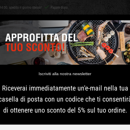
14:00, spedito il giorno stesso!
Pagare dopo
Shichirin
ACCESSORI
CARBONE E LEGNA
ERBE
ISPIRAZIONE
ELDURAPI KI
Iscriviti alla nostra newsletter
Con questo set di sale inizia
Riceverai immediatamente un'e-mail nella tua
ha le sue specialità e confer
casella di posta con un codice che ti consentir
sali fossero uguali, questo
ai vostri piatti con questo 
di ottenere uno sconto del 5% sul tuo ordine.
contenuti in questo set.
Più informazioni
Typ