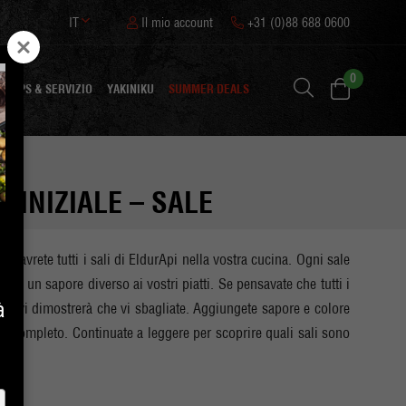
IT
Il mio account
+31 (0)88 688 0600
0
TIPS & SERVIZIO
YAKINIKU
SUMMER DEALS
T INIZIALE – SALE
le, avrete tutti i sali di EldurApi nella vostra cucina. Ogni sale
isce un sapore diverso ai vostri piatti. Se pensavate che tutti i
à
 set vi dimostrerà che vi sbagliate. Aggiungete sapore e colore
set completo. Continuate a leggere per scoprire quali sali sono