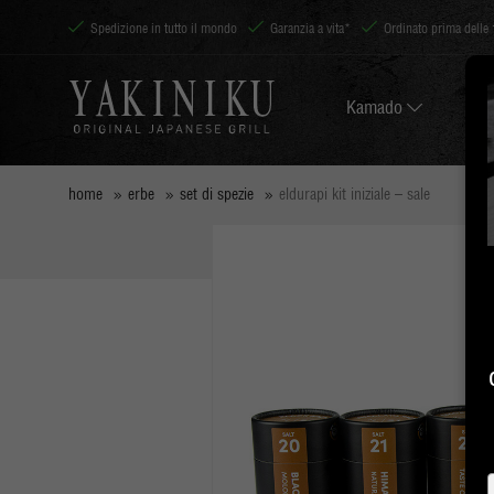
Spedizione in tutto il mondo
Garanzia a vita*
Ordinato prima delle 
Kamado
home
erbe
set di spezie
eldurapi kit iniziale – sale