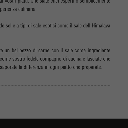
ai vostri piatti. Che siate chef esperti o semplicemente
perienza culinaria.
e sel e a tipi di sale esotici come il sale dell'Himalaya
ate un bel pezzo di carne con il sale come ingrediente
sale come vostro fedele compagno di cucina e lasciate che
saporate la differenza in ogni piatto che preparate.