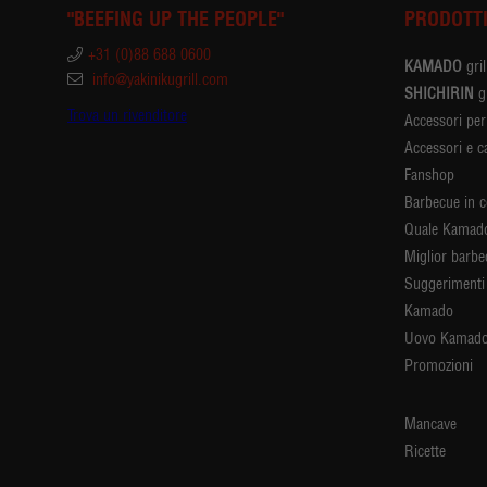
"BEEFING UP THE PEOPLE"
PRODOTT
+31 (0)88 688 0600
KAMADO
gril
info@yakinikugrill.com
SHICHIRIN
gr
Trova un rivenditore
Accessori pe
Accessori e c
Fanshop
Barbecue in 
Quale Kamado
Miglior barb
Suggerimenti 
Kamado
Uovo Kamado
Promozioni
Mancave
Ricette