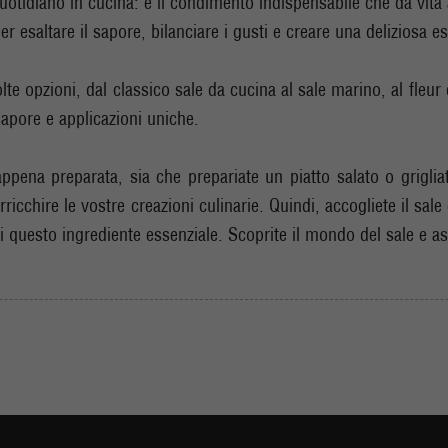
uotidiano in cucina: è il condimento indispensabile che dà vita 
r esaltare il sapore, bilanciare i gusti e creare una deliziosa es
te opzioni, dal classico sale da cucina al sale marino, al fleur d
 sapore e applicazioni uniche.
appena preparata, sia che prepariate un piatto salato o grigli
 arricchire le vostre creazioni culinarie. Quindi, accogliete il 
di questo ingrediente essenziale. Scoprite il mondo del sale e as