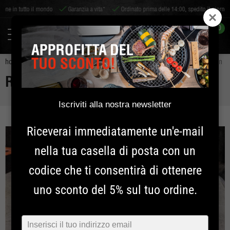
 il mondo
Garanzia a vita*
Ordinato prima delle 14:00, spedito il giorno stesso!
0
home
ispirazione
ricette
ricette shichirin
scampi | burro cajun
RICETTE SHICHIRIN
Iscriviti alla nostra newsletter
Riceverai immediatamente un'e-mail
nella tua casella di posta con un
codice che ti consentirà di ottenere
uno sconto del 5% sul tuo ordine.
Typ