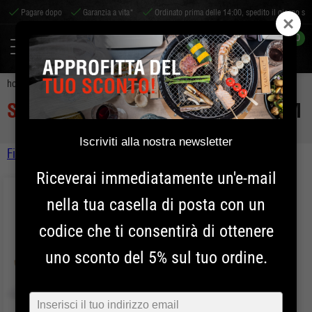
Pagare dopo
Garanzia a vita*
Ordinato prima delle 14:00, spedito il giorno ste
0
home
shichirin
shichirin
rettangolare medium
SHICHIRIN
RETTANGOLARE MEDIUM
Iscriviti alla nostra newsletter
Filtro
Kamado
Riceverai immediatamente un'e-mail
Sort by
Shichirin
nella tua casella di posta con un
Prezzo
codice che ti consentirà di ottenere
SHICHIRIN
Rotondo MINI
SHICHIRIN
Rotondo MEDIUM
uno sconto del 5% sul tuo ordine.
SHICHIRIN
Rettangolare MEDIUM
Applicare il filtro
SHICHIRIN
Rettangolare MEDIUM - Black Edition
Typ