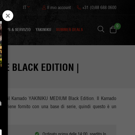
IT
Il mio account
+31 (0)88 688 0600
0
TIPS & SERVIZIO
YAKINIKU
SUMMER DEALS
SE BLACK EDITION |
a per il Kamado YAKINIKU MEDIUM Black Edition. Il Kamado
à
n viene fornito con una base di serie, quindi questo è un
Ordinato prima delle 14:00, spedito lo