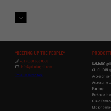
"BEEFING UP THE PEOPLE"
PRODOTT
+31 (0)88 688 0600
KAMADO
gril
info@yakinikugrill.com
SHICHIRIN
gr
Trova un rivenditore
Accessori pe
Accessori e c
Fanshop
Barbecue in 
Quale Kamado
Miglior barb