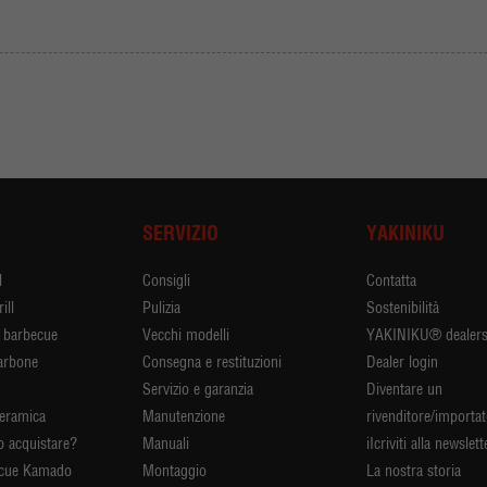
I
SERVIZIO
YAKINIKU
l
Consigli
Contatta
ill
Pulizia
Sostenibilità
r barbecue
Vecchi modelli
YAKINIKU® dealer
arbone
Consegna e restituzioni
Dealer login
Servizio e garanzia
Diventare un
ceramica
Manutenzione
rivenditore/importa
 acquistare?
Manuali
iIcriviti alla newslett
ecue Kamado
Montaggio
La nostra storia