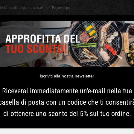
14:00, spedito il giorno stesso!
Pagare dopo
Shichirin
ACCESSORI
CARBONE E LEGNA
ERBE
ISPIRAZIONE
YAKINIKU BA
MEDIUM
Iscriviti alla nostra newsletter
Riceverai immediatamente un'e-mail nella tua
Questa è una base sciolt
casella di posta con un codice che ti consentir
MEDIUM Basic Black Editio
di ottenere uno sconto del 5% sul tuo ordine.
articolo di ricambio.
Typ