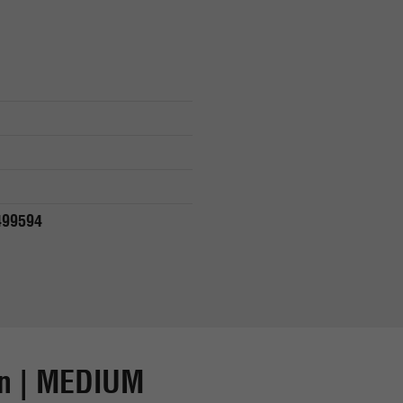
499594
on | MEDIUM