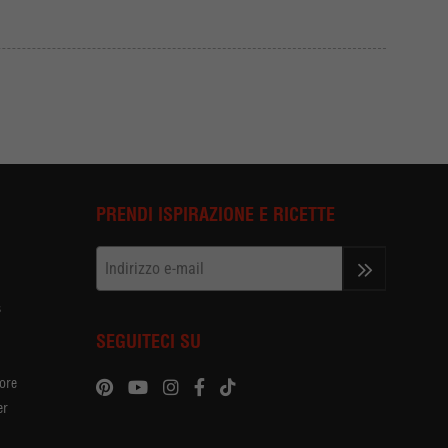
PRENDI ISPIRAZIONE E RICETTE
>>
s
SEGUITECI SU
tore
er