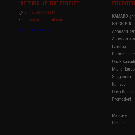
"BEEFING UP THE PEOPLE"
PRODOTT
+31 (0)88 688 0600
KAMADO
gril
info@yakinikugrill.com
SHICHIRIN
gr
Trova un rivenditore
Accessori pe
Accessori e c
Fanshop
Barbecue in 
Quale Kamado
Miglior barb
Suggerimenti 
Kamado
Uovo Kamado
Promozioni
Mancave
Ricette