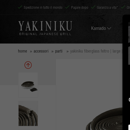
Spedizione in tutto il mondo
Pagare dopo
Garanzia a vita*
Or
Kamado
home
accessori
parti
yakiniku fiberglass feltro | large | m