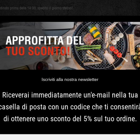
dinato prima delle 14:00, spedito il giorno stesso!
Shichirin
ACCESSORI
CARBONE E LEGNA
ERBE
ISPIRAZIONE
edium
YAKINIKU FI
| MEDIUM
Iscriviti alla nostra newsletter
Riceverai immediatamente un'e-mail nella tua
Questo feltro fa sì che il K
casella di posta con un codice che ti consentir
è adatto al Kamado LARGE 
di ottenere uno sconto del 5% sul tuo ordine.
centimetri.
Più informazioni
Typ