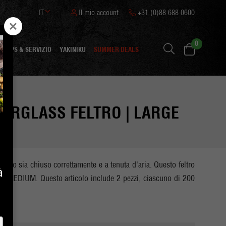
IT
Il mio account
+31 (0)88 688 0600
0
TIPS & SERVIZIO
YAKINIKU
SUMMER DEALS
BERGLASS FELTRO | LARGE
amado sia chiuso correttamente e a tenuta d'aria. Questo feltro
à
e MEDIUM. Questo articolo include 2 pezzi, ciascuno di 200