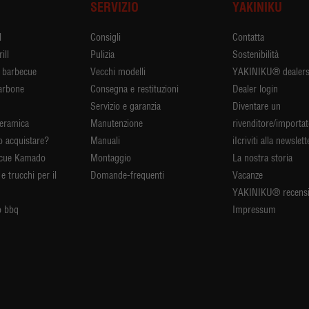
I
SERVIZIO
YAKINIKU
l
Consigli
Contatta
ill
Pulizia
Sostenibilità
r barbecue
Vecchi modelli
YAKINIKU® dealer
arbone
Consegna e restituzioni
Dealer login
Servizio e garanzia
Diventare un
ceramica
Manutenzione
rivenditore/importa
 acquistare?
Manuali
iIcriviti alla newslett
ecue Kamado
Montaggio
La nostra storia
e trucchi per il
Domande-frequenti
Vacanze
YAKINIKU® recensi
 bbq
Impressum