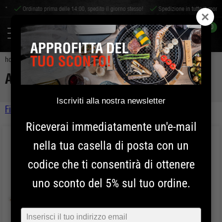
*
Ordinato prima delle 14:00, spedito il giorno stesso!
Spedizione in tutto il mondo
0
home
accessori
accessori per il barbecue
ACCESSORI PER IL BARBECUE
Iscriviti alla nostra newsletter
Filtro
Kamado
Riceverai immediatamente un'e-mail
Sort by
Shichirin
nella tua casella di posta con un
Adatto per
Accessori
codice che ti consentirà di ottenere
Prezzo
uno sconto del 5% sul tuo ordine.
Accessori per il barbecue
Strumenti per BBQ
Typ
Griglie per BBQ