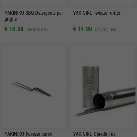
Parti
Fanshop
YAKINIKU BBQ Detergente per
YAKINIKU Tweezer dritto
griglie
Pacchetti Starter
€ 16.99
€ 14.99
IVA INCLUSA
IVA INCLUSA
Erbe
Carbone e legna da fumo
Back in stock
YAKINIKU Tweezer curvo
YAKINIKU Spiedini da