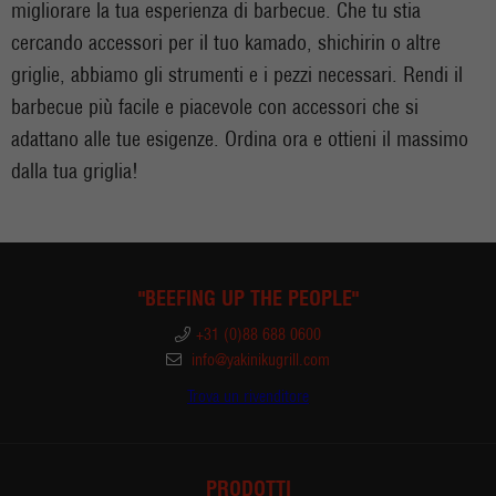
migliorare la tua esperienza di barbecue. Che tu stia
cercando accessori per il tuo kamado, shichirin o altre
griglie, abbiamo gli strumenti e i pezzi necessari. Rendi il
barbecue più facile e piacevole con accessori che si
adattano alle tue esigenze. Ordina ora e ottieni il massimo
dalla tua griglia!
"BEEFING UP THE PEOPLE"
+31 (0)88 688 0600
info@yakinikugrill.com
Trova un rivenditore
PRODOTTI