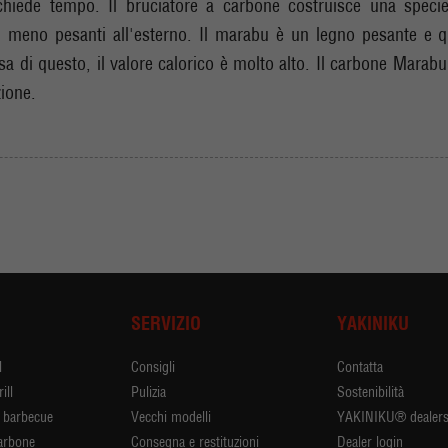
chiede tempo. Il bruciatore a carbone costruisce una specie 
i meno pesanti all'esterno. Il marabu è un legno pesante e q
a di questo, il valore calorico è molto alto. Il carbone Marabu
ione.
I
SERVIZIO
YAKINIKU
l
Consigli
Contatta
ill
Pulizia
Sostenibilità
r barbecue
Vecchi modelli
YAKINIKU® dealer
arbone
Consegna e restituzioni
Dealer login