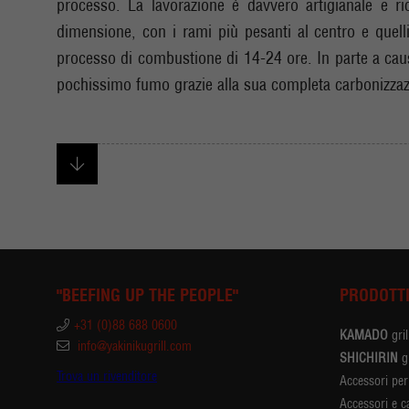
processo. La lavorazione è davvero artigianale e ri
dimensione, con i rami più pesanti al centro e quell
processo di combustione di 14-24 ore. In parte a caus
pochissimo fumo grazie alla sua completa carbonizzaz
"BEEFING UP THE PEOPLE"
PRODOTT
+31 (0)88 688 0600
KAMADO
gril
info@yakinikugrill.com
SHICHIRIN
gr
Trova un rivenditore
Accessori pe
Accessori e c