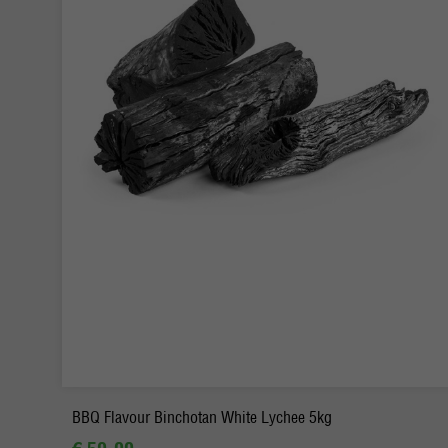
-
+
Ordina
BBQ Flavour Binchotan White Lychee 5kg