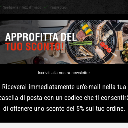
Spedizione in tutto il mondo
Pagare dopo
Shichirin
ACCESSORI
CARBONE E LEGNA
ERBE
ISPIRAZIONE
vour carbone marabu 10kg
BBQ FLAVO
10KG
Iscriviti alla nostra newsletter
Riceverai immediatamente un'e-mail nella tua
Il carbone Marabu è un ott
casella di posta con un codice che ti consentir
per il tuo barbecue Kamado.
di ottenere uno sconto del 5% sul tuo ordine.
e sviluppa pochissimo fumo
carbonella ideale per un 
carbone Marabu non contie
Typ