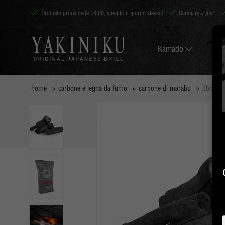
Ordinato prima delle 14:00, spedito il giorno stesso!
Garanzia a vita*
Kamado
home
carbone e legna da fumo
carbone di marabu
bbq fla