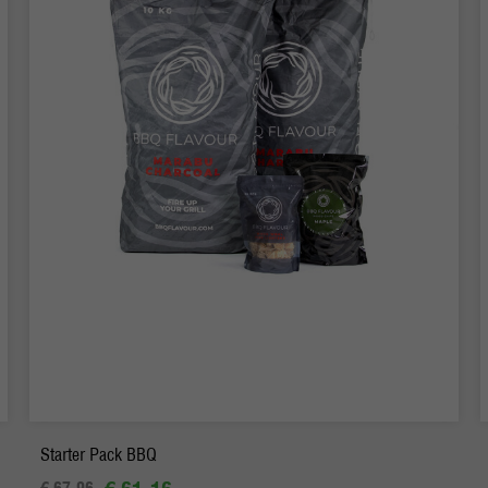
-
+
Ordina
Starter Pack BBQ
€ 67.96