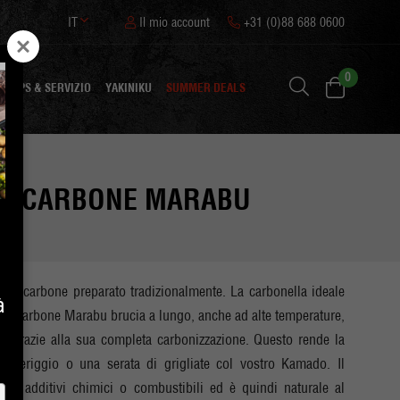
IT
Il mio account
+31 (0)88 688 0600
0
TIPS & SERVIZIO
YAKINIKU
SUMMER DEALS
UR CARBONE MARABU
imo carbone preparato tradizionalmente. La carbonella ideale
à
 Il carbone Marabu brucia a lungo, anche ad alte temperature,
 grazie alla sua completa carbonizzazione. Questo rende la
pomeriggio o una serata di grigliate col vostro Kamado. Il
ne additivi chimici o combustibili ed è quindi naturale al