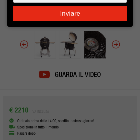
je
e-
Inviare
mailadres
in
GUARDA IL VIDEO
€ 2210
IVA INCLUSA
Ordinato prima delle 14:00, spedito lo stesso giorno!
Spedizione in tutto il mondo
Pagare dopo