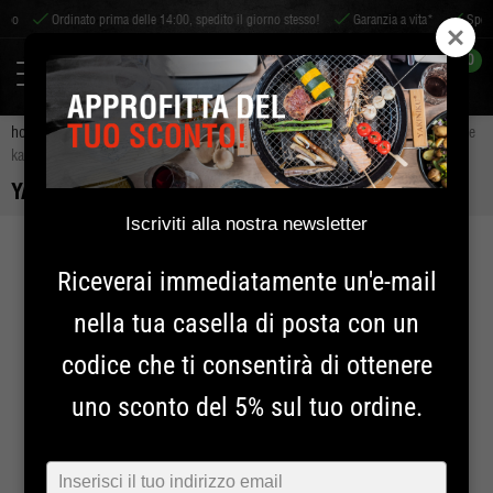
Ordinato prima delle 14:00, spedito il giorno stesso!
Garanzia a vita*
Spedizio
0
home
kamado
xlarge
yakiniku 22 inch kamado grill
yakiniku xlarge
kamado di base
YAKINIKU XLARGE KAMADO DI BASE
Iscriviti alla nostra newsletter
SENZA SET PROFESSIONALE
Riceverai immediatamente un'e-mail
nella tua casella di posta con un
codice che ti consentirà di ottenere
uno sconto del 5% sul tuo ordine.
Typ